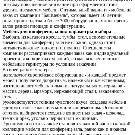
поэтому повышенное внимание при оформлении стоит
уделить предметам мебели. Оптимальный вариант - мебель на
заказ от компании "Башмебель", которая имеет 10-летний
опыт производства и более 3000 оборудованных конференц-
залов разной площади и конфигурации.
Мебель для конференц-залов: параметры выбора
Выбрать из каталога кресла, тумбы, стол, вспомогательные
элементы для конференц-зала не сложно, однако стоит
читывать важные тонкости и нюансы. Специалисты
компании рассматривают каждый заказ как индивидуальный
проект для конкретных условий, создавая качественные
мебельные гарнитуры по условиям заказчика.
В своей работе мастера:
используют европейское оборудование - и каждый предмет
мебели получается добротным, надежным и качественным;
изготавливают мебель только из натуральных материалов -
массив дерева, мраморв, нержавеющей стали, закаленного
стекла,
руководствуются тонким чувством вкуса, создавая мебель в
едином стиле - классическом или современном. Основной
оттенок выбирается исходя из конкретных задач - шоколад,
темный орех, угольно-черный или мышиный.
Эргономика и стиль также становятся важной частью каждой
коллекции мебели для конференц-зала, равно как и нюансы
расположения мебели в помещении. Чаще всего стол