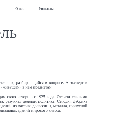
8-800-250-64-48
ь
О нас
Контакты
8-347-235-88-88
ель
человек, разбирающийся в вопросе. А эксперт в
ря «живущим» в нем предметам.
им свою историю с 1925 года. Отличительными
ва, разумная ценовая политика. Сегодня фабрика
делий из массива древесины, металла, корпусной
миальных зданий мирового класса.