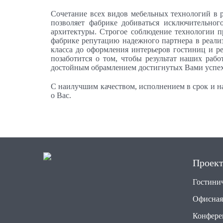
Сочетание всех видов мебельных технологий в 
позволяет фабрике добиваться исключительно
архитектуры. Строгое соблюдение технологии п
фабрике репутацию надежного партнера в реали
класса до оформления интерьеров гостиниц и 
позаботится о том, чтобы результат наших раб
достойным обрамлением достигнутых Вами успех
С наилучшим качеством, исполнением в срок и н
о Вас.
Проек
Гостини
Офисная
Конфере