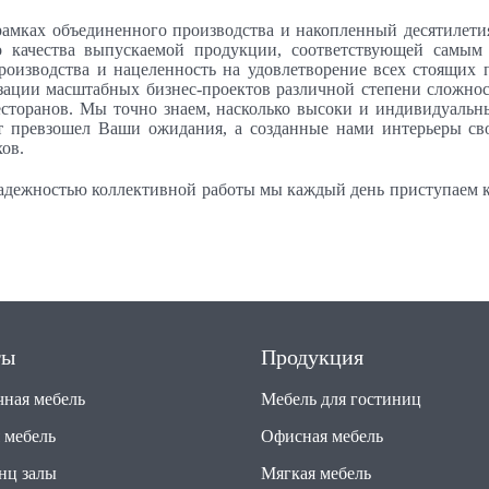
рамках объединенного производства и накопленный десятилет
го качества выпускаемой продукции, соответствующей самым
роизводства и нацеленность на удовлетворение всех стоящих 
зации масштабных бизнес-проектов различной степени сложн
ресторанов. Мы точно знаем, насколько высоки и индивиду
от превзошел Ваши ожидания, а созданные нами интерьеры св
ов.
адежностью коллективной работы мы каждый день приступаем к
ты
Продукция
чная мебель
Мебель для гостиниц
 мебель
Офисная мебель
нц залы
Мягкая мебель